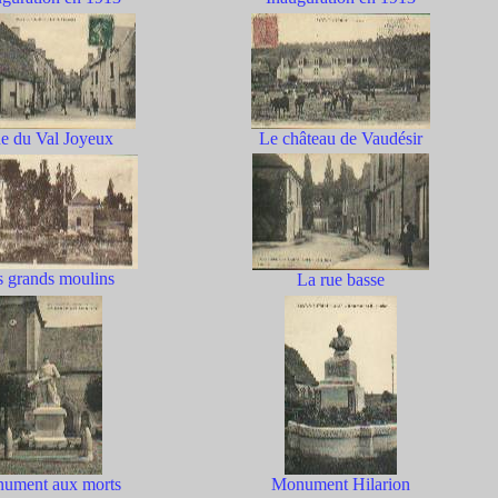
e du Val Joyeux
Le château de Vaudésir
s grands moulins
La rue basse
ument aux morts
Monument Hilarion