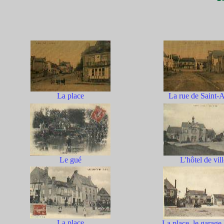
La place
La rue de Saint-
Le gué
L'hôtel de vil
La place
La place, le garage