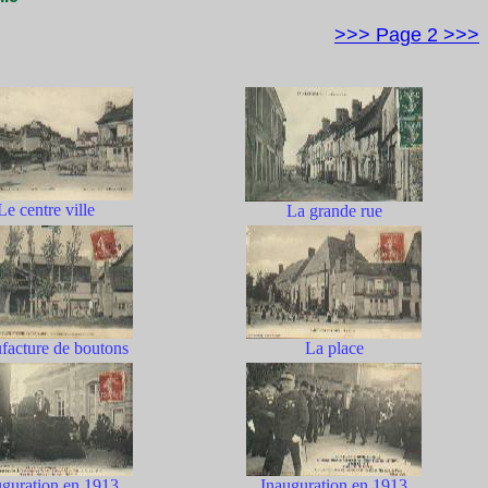
>>> Page 2 >>>
Le centre ville
La grande rue
acture de boutons
La place
uguration en 1913
Inauguration en 1913