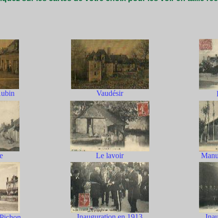
saint christophe sr le nais
Aubin
Vaudésir
le
Le lavoir
Manuf
Inauguration en 1913
Ina
 Pichon