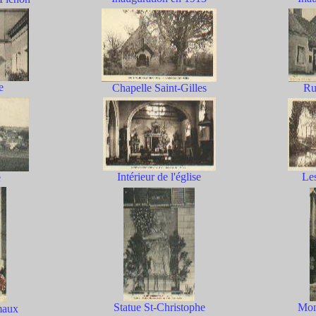
e
Chapelle Saint-Gilles
Ru
Intérieur de l'église
Le
e
Statue St-Christophe
Mon
maux